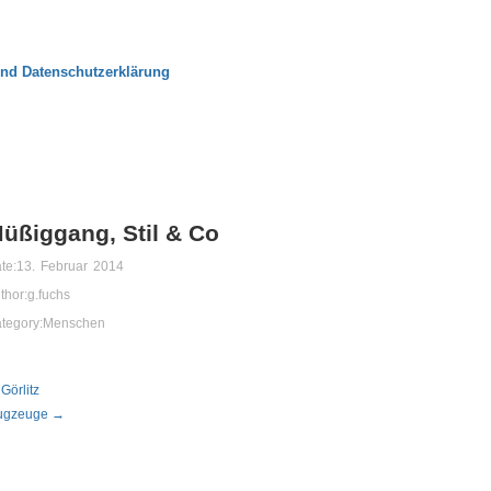
nd Datenschutzerklärung
üßiggang, Stil & Co
te:
13. Februar 2014
thor:
g.fuchs
tegory:
Menschen
Görlitz
ugzeuge →