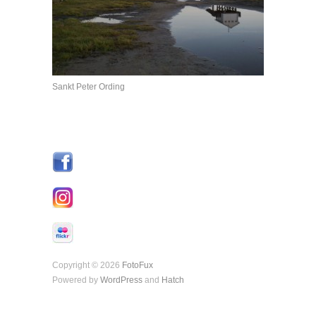
Sankt Peter Ording
Copyright © 2026
FotoFux
Powered by
WordPress
and
Hatch