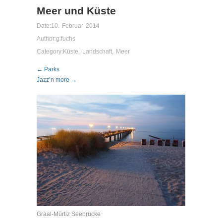
Meer und Küste
Date:
10. Februar 2014
Author:
g.fuchs
Category:
Küste
,
Landschaft
,
Meer
← Parks
Jazz’n more →
Graal-Mürtiz Seebrücke