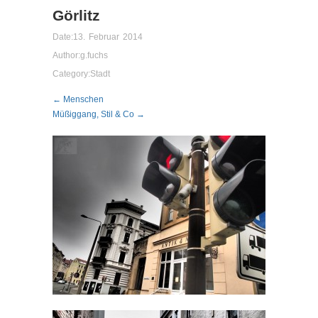
Görlitz
Date:
13. Februar 2014
Author:
g.fuchs
Category:
Stadt
← Menschen
Müßiggang, Stil & Co →